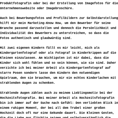
Produktfotografin oder bei der Erstellung von Imagefotos für die
Unternehmenswebsite oder Imagebroschüre.
Auch bei Bewerbungsfotos und Profilbildern zur Selbstdarstellung
hilft mir mein Marketing-Know How, um den Bewerber für seine
Branche passend darzustellen und dennoch die Persönlichkeit und
Individualität des Bewerbers zu unterstreichen, so dass die
Fotos authentisch und glaubwürdig sind.
Mit zwei eigenen Kindern fällt es mir leicht, mich als
Kindergartenfotograf oder als Fotograf in Kinderkrippen auf die
Kleinen einzulassen. Am Wichtigsten ist mir dabei, dass die
Kinder sich wohl fühlen und so sein können, wie sie sind. Daher
verzichte ich bei meiner Arbeit als Kindergartenfotograf auf
starre Posen sondern lasse den Kindern den notwendigen
Spielraum, den sie brauchen, um mir ein echtes Kinderlachen mit
strahlenden Augen zu schenken.
Strahlende Augen zählen auch zu meinem Lieblingsmotiv bei der
Hochzeitsfotografie. Bei meiner Arbeit als Hochzeitsfotografin
bin ich immer auf der Suche nach Gefühl: Den verliebten Blick in
einem ruhigen Moment, der bei all dem Trubel einer großen
Hochzeit doch oft nur eine Sekunde dauert. Die Kleinen Gesten,
die die Liebe nur flüchtig zeigen und selbstverständlich die